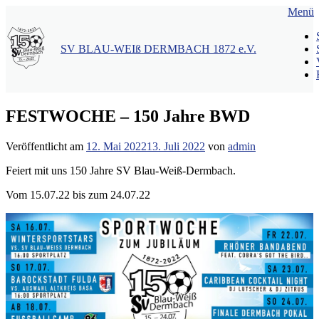
Zum
Menü
Inhalt
springen
SV BLAU-WEIß DERMBACH 1872 e.V.
FESTWOCHE – 150 Jahre BWD
Veröffentlicht am
12. Mai 2022
13. Juli 2022
von
admin
Feiert mit uns 150 Jahre SV Blau-Weiß-Dermbach.
Vom 15.07.22 bis zum 24.07.22